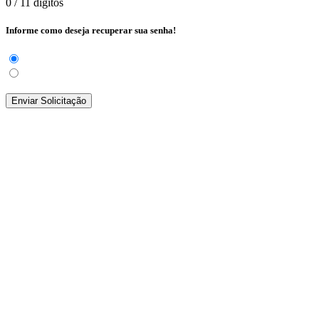
0
/ 11 dígitos
Informe como deseja recuperar sua senha!
Enviar Solicitação