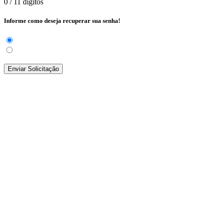
0
/ 11 dígitos
Informe como deseja recuperar sua senha!
Enviar Solicitação