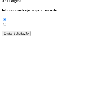
0
/ 11 dígitos
Informe como deseja recuperar sua senha!
Enviar Solicitação