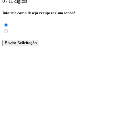
0
/ 11 dígitos
Informe como deseja recuperar sua senha!
Enviar Solicitação