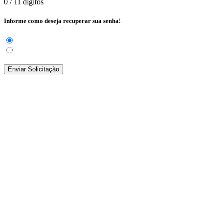
0
/ 11 dígitos
Informe como deseja recuperar sua senha!
Enviar Solicitação