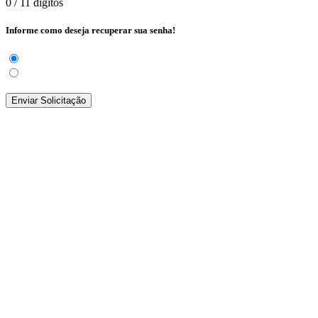
0
/ 11 dígitos
Informe como deseja recuperar sua senha!
Enviar Solicitação